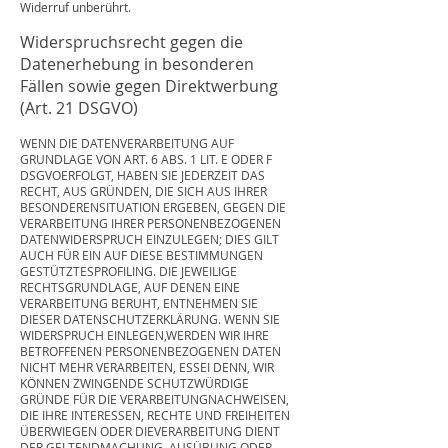
Widerruf unberührt.
Widerspruchsrecht gegen die
Datenerhebung in besonderen
Fällen sowie gegen Direktwerbung
(Art. 21 DSGVO)
WENN DIE DATENVERARBEITUNG AUF
GRUNDLAGE VON ART. 6 ABS. 1 LIT. E ODER F
DSGVOERFOLGT, HABEN SIE JEDERZEIT DAS
RECHT, AUS GRÜNDEN, DIE SICH AUS IHRER
BESONDERENSITUATION ERGEBEN, GEGEN DIE
VERARBEITUNG IHRER PERSONENBEZOGENEN
DATENWIDERSPRUCH EINZULEGEN; DIES GILT
AUCH FÜR EIN AUF DIESE BESTIMMUNGEN
GESTÜTZTESPROFILING. DIE JEWEILIGE
RECHTSGRUNDLAGE, AUF DENEN EINE
VERARBEITUNG BERUHT, ENTNEHMEN SIE
DIESER DATENSCHUTZERKLÄRUNG. WENN SIE
WIDERSPRUCH EINLEGEN,WERDEN WIR IHRE
BETROFFENEN PERSONENBEZOGENEN DATEN
NICHT MEHR VERARBEITEN, ESSEI DENN, WIR
KÖNNEN ZWINGENDE SCHUTZWÜRDIGE
GRÜNDE FÜR DIE VERARBEITUNGNACHWEISEN,
DIE IHRE INTERESSEN, RECHTE UND FREIHEITEN
ÜBERWIEGEN ODER DIEVERARBEITUNG DIENT
DER GELTENDMACHUNG, AUSÜBUNG ODER