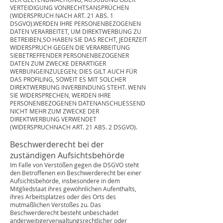
VERTEIDIGUNG VONRECHTSANSPRÜCHEN
(WIDERSPRUCH NACH ART. 21 ABS. 1
DSGVO).WERDEN IHRE PERSONENBEZOGENEN
DATEN VERARBEITET, UM DIREKTWERBUNG ZU
BETREIBEN,SO HABEN SIE DAS RECHT, JEDERZEIT
WIDERSPRUCH GEGEN DIE VERARBEITUNG
SIEBETREFFENDER PERSONENBEZOGENER
DATEN ZUM ZWECKE DERARTIGER
WERBUNGEINZULEGEN; DIES GILT AUCH FÜR
DAS PROFILING, SOWEIT ES MIT SOLCHER
DIREKTWERBUNG INVERBINDUNG STEHT. WENN
SIE WIDERSPRECHEN, WERDEN IHRE
PERSONENBEZOGENEN DATENANSCHLIESSEND
NICHT MEHR ZUM ZWECKE DER
DIREKTWERBUNG VERWENDET
(WIDERSPRUCHNACH ART. 21 ABS. 2 DSGVO).
Beschwerderecht bei der
zuständigen Aufsichtsbehörde
Im Falle von Verstößen gegen die DSGVO steht
den Betroffenen ein Beschwerderecht bei einer
Aufsichtsbehörde, insbesondere in dem
Mitgliedstaat ihres gewöhnlichen Aufenthalts,
ihres Arbeitsplatzes oder des Orts des
mutmaßlichen Verstoßes zu. Das
Beschwerderecht besteht unbeschadet
anderweitigerverwaltungsrechtlicher oder