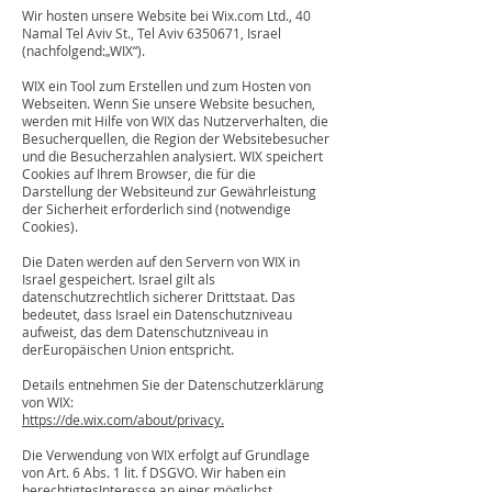
Wir hosten unsere Website bei Wix.com Ltd., 40
Namal Tel Aviv St., Tel Aviv
6350671
, Israel
(nachfolgend:„WIX“).
WIX ein Tool zum Erstellen und zum Hosten von
Webseiten. Wenn Sie unsere Website besuchen,
werden mit Hilfe von WIX das Nutzerverhalten, die
Besucherquellen, die Region der Websitebesucher
und die Besucherzahlen analysiert. WIX speichert
Cookies auf Ihrem Browser, die für die
Darstellung der Websiteund zur Gewährleistung
der Sicherheit erforderlich sind (notwendige
Cookies).
Die Daten werden auf den Servern von WIX in
Israel gespeichert. Israel gilt als
datenschutzrechtlich sicherer Drittstaat. Das
bedeutet, dass Israel ein Datenschutzniveau
aufweist, das dem Datenschutzniveau in
derEuropäischen Union entspricht.
Details entnehmen Sie der Datenschutzerklärung
von WIX:
https://de.wix.com/about/privacy.
Die Verwendung von WIX erfolgt auf Grundlage
von Art. 6 Abs. 1 lit. f DSGVO. Wir haben ein
berechtigtesInteresse an einer möglichst